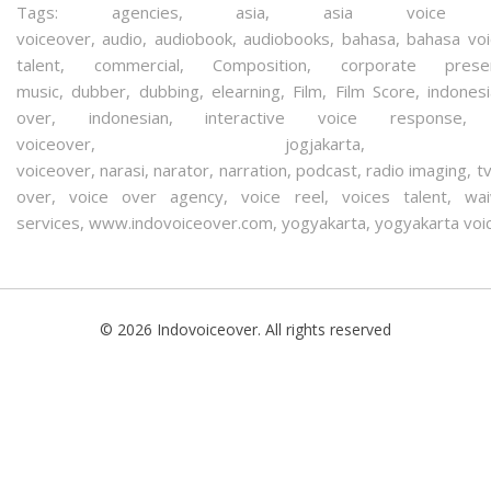
Tags:
agencies
,
asia
,
asia voice 
voiceover
,
audio
,
audiobook
,
audiobooks
,
bahasa
,
bahasa vo
talent
,
commercial
,
Composition
,
corporate presen
music
,
dubber
,
dubbing
,
elearning
,
Film
,
Film Score
,
indones
over
,
indonesian
,
interactive voice response
voiceover
,
jogjakarta
voiceover
,
narasi
,
narator
,
narration
,
podcast
,
radio imaging
,
t
over
,
voice over agency
,
voice reel
,
voices talent
,
wai
services
,
www.indovoiceover.com
,
yogyakarta
,
yogyakarta voi
© 2026 Indovoiceover. All rights reserved