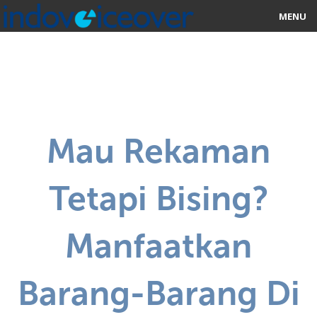
MENU
HOME
MARKETPLACE
CATEGORIES
Mau Rekaman
ABOUT US
Tetapi Bising?
STUDIOS
BLOG
Manfaatkan
CONTACT US
Barang-Barang Di
SIGN UP