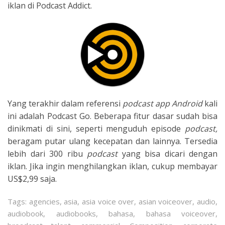
iklan di Podcast Addict.
Yang terakhir dalam referensi
podcast app Android
kali
ini adalah Podcast Go. Beberapa fitur dasar sudah bisa
dinikmati di sini, seperti menguduh episode
podcast,
beragam putar ulang kecepatan dan lainnya. Tersedia
lebih dari 300 ribu
podcast
yang bisa dicari dengan
iklan. Jika ingin menghilangkan iklan, cukup membayar
US$2,99 saja.
Tags:
agencies
,
asia
,
asia voice over
,
asian voiceover
,
audio
,
audiobook
,
audiobooks
,
bahasa
,
bahasa voiceover
,