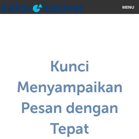
MENU
HOME
MARKETPLACE
CATEGORIES
Kunci
ABOUT US
Menyampaikan
STUDIOS
BLOG
Pesan dengan
CONTACT US
Tepat
SIGN UP