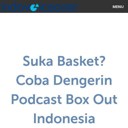
MENU
HOME
MARKETPLACE
CATEGORIES
Suka Basket?
ABOUT US
Coba Dengerin
STUDIOS
BLOG
Podcast Box Out
CONTACT US
Indonesia
SIGN UP