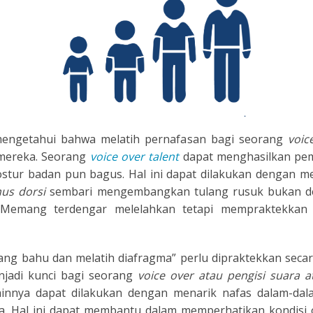
E
engetahui bahwa melatih pernafasan bagi seorang
voic
mereka. Seorang
voice over talent
dapat menghasilkan pe
postur badan pun bagus. Hal ini dapat dilakukan dengan m
mus dorsi
sembari mengembangkan tulang rusuk bukan 
 Memang terdengar melelahkan tetapi mempraktekkan
ng bahu dan melatih diafragma” perlu dipraktekkan secara
njadi kunci bagi seorang
voice over atau pengisi suara 
innya dapat dilakukan dengan menarik nafas dalam-da
ya. Hal ini dapat membantu dalam memperhatikan kondisi 