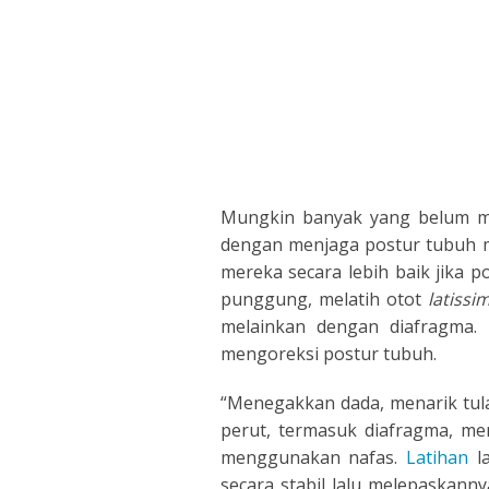
POLISH
PORTUGUES
ROMANIA
RUSSIAN
Mungkin banyak yang belum m
SPANISH
dengan menjaga postur tubuh 
mereka secara lebih baik jika 
SWAHILI
punggung, melatih otot
latissi
melainkan dengan diafragma.
TAGALOG
mengoreksi postur tubuh.
THAILAND
“Menegakkan dada, menarik tula
perut, termasuk diafragma, me
VIETNAMESE
menggunakan nafas.
Latihan
la
secara stabil lalu melepaskann