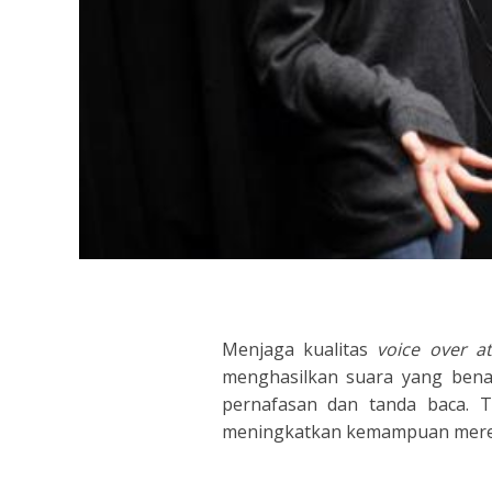
INDONESIA
ITALIAN
JAPANESE
JAVANESE
KOREAN
LITHUANIA
MALAY
Menjaga kualitas
voice over 
menghasilkan suara yang benar
MANDARIN
pernafasan dan tanda baca. 
meningkatkan kemampuan mereka
PERSIAN