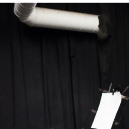
RIES
L