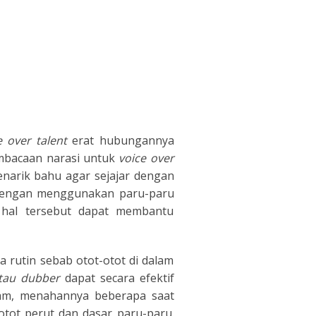
e over talent
erat hubungannya
mbacaan narasi untuk
voice over
enarik bahu agar sejajar dengan
dengan menggunakan paru-paru
 hal tersebut dapat membantu
 rutin sebab otot-otot di dalam
atau dubber
dapat secara efektif
lam, menahannya beberapa saat
otot perut dan dasar paru-paru.