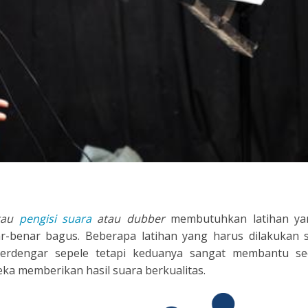
atau
pengisi suara
atau dubber
membutuhkan latihan yan
-benar bagus. Beberapa latihan yang harus dilakukan s
Terdengar sepele tetapi keduanya sangat membantu 
 memberikan hasil suara berkualitas.