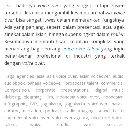
Dari hadirnya
voice over
yang singkat tetapi efisien
tersebut kita bisa mengambil kesimpulan bahwa
voice
over
bisa sangat luwes dalam memerankan fungsinya.
Ada yang panjang, seperti dalam presentasi, atau agak
singkat dalam iklan, hingga super singkat dalam
trailer
.
Kesemuanya membutuhkan keahlian kompleks yang
menantang bagi seorang
voice over talent
yang ingin
benar-benar profesional di industri yang terkait
dengan
voice over
.
Tags:
agencies
,
asia
,
asia voice over
,
asian voiceover
,
audio
,
audiobook
,
bahasa voiceover
,
broadcast talent
,
commercial
,
Composition
,
corporate presentations
,
digital music
,
dubbing
,
elearning
,
Film
,
indonesia voice over
,
indonesian
,
infographic
,
IVR
,
jogjakarta
,
jogjakarta voiceover
,
narasi
,
narator
,
narration
,
podcast
,
radio imaging
,
sound fx
,
tv
commercial
,
voice over
,
voice over agency
,
voice reel
,
voices
talent
,
waiwai studio
,
work services
,