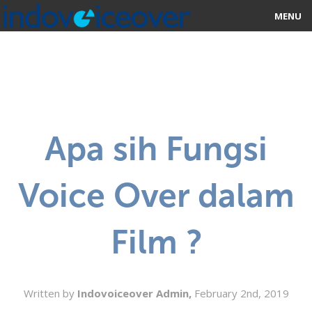
MENU
HOME
MARKETPLACE
CATEGORIES
Apa sih Fungsi
ABOUT US
Voice Over dalam
STUDIOS
BLOG
Film ?
CONTACT US
SIGN UP
Written by
Indovoiceover Admin,
February 2nd, 2019