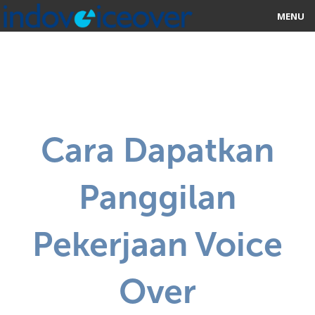
MENU
HOME
MARKETPLACE
CATEGORIES
Cara Dapatkan
ABOUT US
Panggilan
STUDIOS
BLOG
Pekerjaan Voice
CONTACT US
Over
SIGN UP