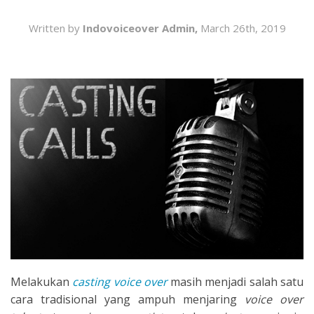
SEARCH
Written by
Indovoiceover Admin,
March 26th, 2019
Melakukan
casting voice over
masih menjadi salah satu
cara tradisional yang ampuh menjaring
voice over