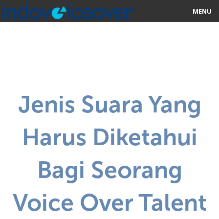
MENU
HOME
MARKETPLACE
CATEGORIES
Jenis Suara Yang
ABOUT US
Harus Diketahui
STUDIOS
BLOG
Bagi Seorang
CONTACT US
Voice Over Talent
SIGN UP