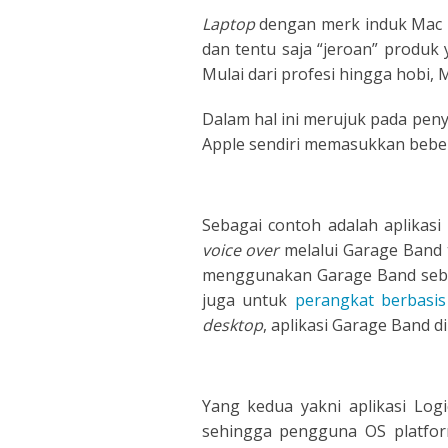
Laptop
dengan merk induk Mac b
DUTCH
EDUCA
dan tentu saja “jeroan” produ
Mulai dari profesi hingga hobi
FILIPI
FORMA
Dalam hal ini merujuk pada pen
FLEMI
IVR
Apple sendiri memasukkan bebera
FRENC
KIDS
Sebagai contoh adalah aplikas
GERM
NARRA
voice over
melalui Garage Band 
menggunakan Garage Band sebaga
HINDI
PODCA
juga untuk
perangkat berbasis
desktop
, aplikasi Garage Band d
HUNGA
ICELA
Yang kedua yakni aplikasi Lo
INDON
sehingga pengguna OS platform