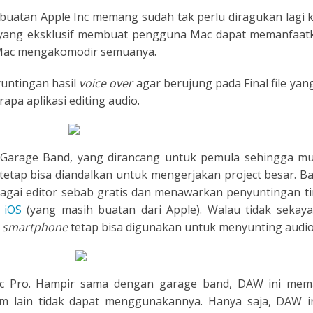
uatan Apple Inc memang sudah tak perlu diragukan lagi k
TIONAL
k yang eksklusif membuat pengguna Mac dapat memanfaat
, Mac mengakomodir semuanya.
NO
L
yuntingan hasil
voice over
agar berujung pada Final file ya
SH
pa aplikasi editing audio.
H
i Garage Band, yang dirancang untuk pemula sehingga mu
AN
TIVE
tetap bisa diandalkan untuk mengerjakan project besar. 
i editor sebab gratis dan menawarkan penyuntingan tingka
ST
 iOS
(yang masih buatan dari Apple). Walau tidak sekaya
i
smartphone
tetap bisa digunakan untuk menyunting audio
RIAN
ND
gic Pro. Hampir sama dengan garage band, DAW ini me
ESIA
 lain tidak dapat menggunakannya. Hanya saja, DAW ini