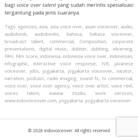
bagi
voice over talent
yang sudah merintis spesialisasi
tergantung pada jenis suaranya.
Tags:
agencies
,
asia
,
asia voice over
,
asian voiceover
,
audio
,
audiobook
,
audiobooks
,
bahasa
,
bahasa voiceover
,
broadcast talent
,
commercial
,
Composition
,
corporate
presentations
,
digital music
,
dubber
,
dubbing
,
elearning
,
Film
,
Film Score
,
indonesia
,
indonesia voice over
,
indonesian
,
infographic
,
interactive voice response
,
IVR
,
javanese
voiceover
,
jobs
,
jogjakarta
,
jogjakarta voiceover
,
narator
,
narration
,
podcast
,
radio imaging
,
sound fx
,
tv commercial
,
voice over
,
voice over agency
,
voice over artist
,
voice reel
,
voices talent
,
waiwai studio
,
work services
,
www.indovoiceover.com
,
yogyakarta
,
yogyakarta voiceover
© 2026 Indovoiceover. All rights reserved