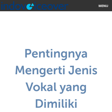
MENU
HOME
MARKETPLACE
CATEGORIES
Pentingnya
ABOUT US
Mengerti Jenis
STUDIOS
BLOG
Vokal yang
CONTACT US
Dimiliki
SIGN UP