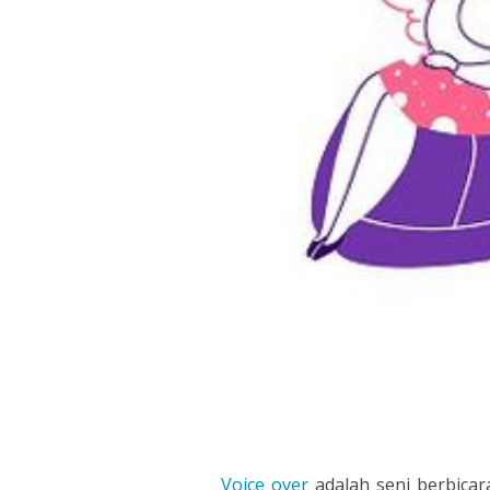
INDONESIA
ITALIAN
JAPANESE
JAVANESE
KOREAN
LITHUANIA
MALAY
MANDARIN
PERSIAN
Voice over
adalah seni berbicara