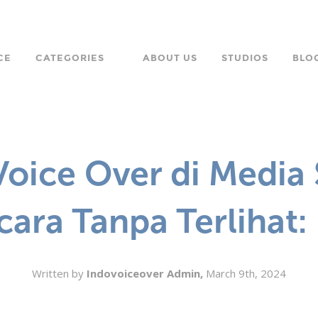
CE
CATEGORIES
ABOUT US
STUDIOS
BLO
LANGUAGE
CHARACTER
oice Over di Media S
ORPORATE
cara Tanpa Terlihat: 
Written by
Indovoiceover Admin,
March 9th, 2024