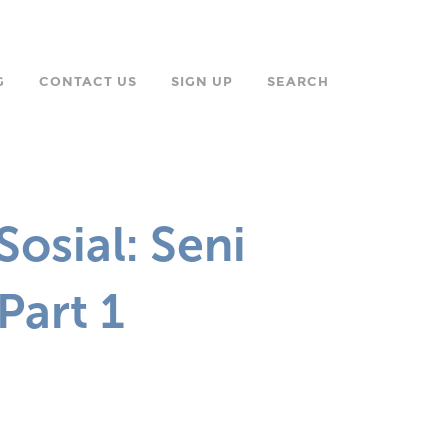
G
CONTACT US
SIGN UP
SEARCH
osial: Seni
Part 1