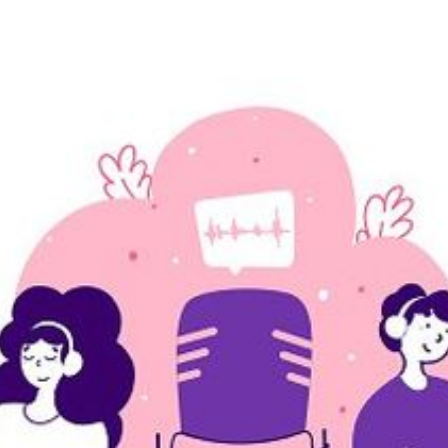
RIES
L