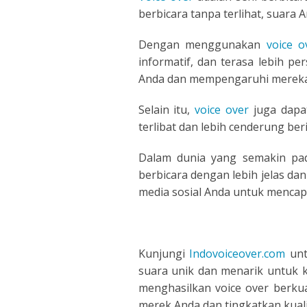
POLISH
berbicara tanpa terlihat, suara
PORTUGUES
Dengan menggunakan
voice o
informatif, dan terasa lebih 
ROMANIA
Anda dan mempengaruhi mereka 
Selain itu,
voice over
juga dapa
RUSSIAN
terlibat dan lebih cenderung be
SPANISH
Dalam dunia yang semakin pad
berbicara dengan lebih jelas da
SWAHILI
media sosial Anda untuk mencapai
TAGALOG
THAILAND
Kunjungi
Indovoiceover.com
unt
suara unik dan menarik untuk
VIETNAMESE
menghasilkan voice over berkua
merek Anda dan tingkatkan kua