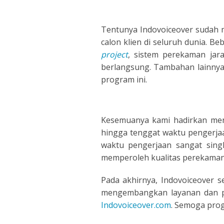
ITALIA
Tentunya Indovoiceover sudah 
JAPAN
calon klien di seluruh dunia. 
project
, sistem perekaman ja
JAVAN
berlangsung. Tambahan lainnya
program ini.
KOREA
LITHU
Kesemuanya kami hadirkan meng
hingga tenggat waktu pengerjaan
MALA
waktu pengerjaan sangat sing
memperoleh kualitas perekaman o
MANDA
Pada akhirnya, Indovoiceover 
PERSI
mengembangkan layanan dan pr
Indovoiceover.com
. Semoga prog
POLISH