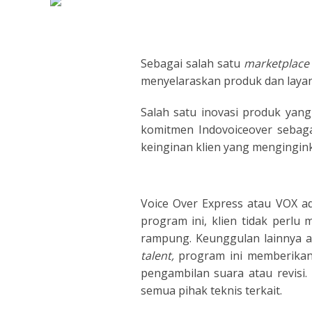
DUTCH
EDUCA
FILIPI
FORMA
Sebagai salah satu
marketplac
menyelaraskan produk dan laya
FLEMI
IVR
Salah satu inovasi produk yan
FRENC
KIDS
komitmen Indovoiceover sebag
keinginan klien yang mengingi
GERM
NARRA
HINDI
PODCA
Voice Over Express atau VOX 
program ini, klien tidak perl
HUNGA
rampung. Keunggulan lainnya ad
talent,
program ini memberikan 
ICELA
pengambilan suara atau revisi
semua pihak teknis terkait.
INDON