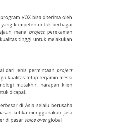
program VOX bisa diterima oleh
t
yang kompeten untuk berbagai
 sejauh mana
project
perekaman
ualitas tinggi untuk melakukan
i dari jenis permintaan
project
ga kualitas tetap terjamin meski
ologi mutakhir, harapan klien
tuk dicapai.
terbesar di Asia selalu berusaha
uasan ketika menggunakan jasa
er di pasar
voice over
global.