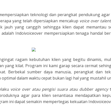
N
mempersiapkan teknologi dan perangkat pendukung agar 
ESE
Beberapa yang telah dipersiapkan mencakup
voice over talen
rak jauh yang canggih sehingga klien dapat memantau
ESE
 adalah Indoivoiceover mempersiapkan tenaga handal berk
N
ANIA
ingat ragam kebutuhan klien yang begitu dinamis, mula
 yang kilat. Program ini kami garap secara cermat sehing
Y
kat. Berbekal sumber daya manusia, perangkat dan tekn
ptimal dalam waktu cepat bukan lagi hal yang mustahil un
RIN
selaku
voice over atau pengisi suara atau dubber agency
AN
oduknya agar para klien senantiasa mendapatkan kep
ram ini dapat semakin mempertegas kekuatan Indovoiceov