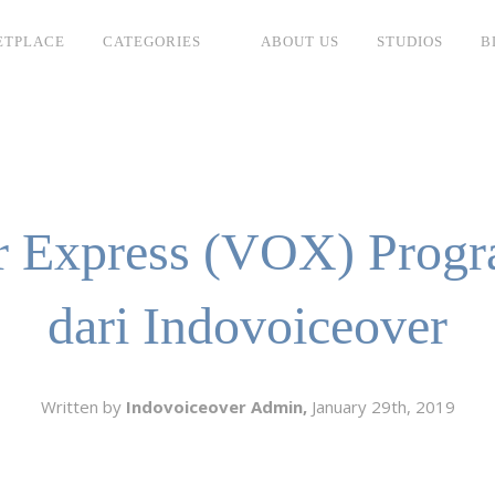
ETPLACE
CATEGORIES
ABOUT US
STUDIOS
B
SH
LANGUAGE
C
CHARACTER
TINO
ESS CORPORATE
r Express (VOX) Progr
LI
GER
dari Indovoiceover
LIAN
ER
RIA
L
Written by
Indovoiceover Admin,
January 29th, 2019
AN
CTER
ARK
ENTARIES