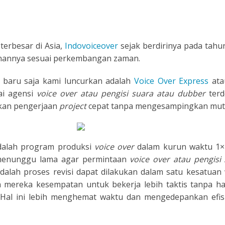
TIONAL
NO
L
e
terbesar di Asia,
Indovoiceover
sejak berdirinya pada tahu
nannya sesuai perkembangan zaman.
SH
g baru saja kami luncurkan adalah
Voice Over Express
ata
H
ai agensi
voice over atau pengisi suara atau dubber
ter
nkan pengerjaan
project
cepat tanpa mengesampingkan mutu
AN
TIVE
ST
adalah program produksi
voice over
dalam kurun waktu 1×
u menunggu lama agar permintaan
voice over atau pengis
RIAN
alah proses revisi dapat dilakukan dalam satu kesatuan
mereka kesempatan untuk bekerja lebih taktis tanpa har
ND
. Hal ini lebih menghemat waktu dan mengedepankan efis
ESIA