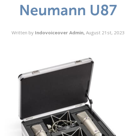
Neumann U87
SEARCH
Written by
Indovoiceover Admin,
August 21st, 2023