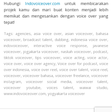
Hubungi
Indovoiceover.com
untuk membicarakan
projek kamu dan mari buat konten menjadi lebih
memikat dan mengesankan dengan voice over yang
tepat!
Tags:
agencies
,
asia voice over
,
asian voiceover
,
bahasa
voiceover
,
broadcast talent
,
dubbing
,
indonesia voice over
,
indovoiceover
,
interactive voice response
,
javanese
voiceover
,
jogjakarta voiceover
,
naskah voiceover
,
podcast
,
tiktok voiceover
,
tips voiceover
,
voice acting
,
voice actor
,
voice over
,
voice over agency
,
Voice over for podcast
,
voice
over indonesia
,
voice over reel
,
voice over talent
,
voice reel
,
voiceover
,
voiceover bahasa
,
voiceover freelance
,
voiceover
instagram
,
voiceover social media
,
voiceover talent
,
voiceover youtube
,
voices talent
,
waiwai studio
,
www.indovoiceover.com
,
yogyakarta voiceover