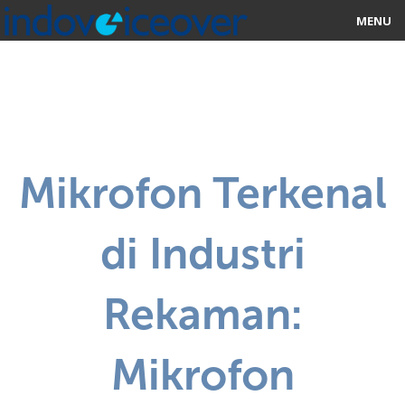
MENU
HOME
MARKETPLACE
CATEGORIES
Mikrofon Terkenal
ABOUT US
di Industri
STUDIOS
BLOG
Rekaman:
CONTACT US
Mikrofon
SIGN UP