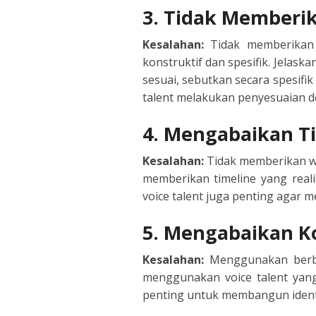
3. Tidak Memberi
ITALIA
Kesalahan:
Tidak memberikan 
JAPAN
konstruktif dan spesifik. Jelask
sesuai, sebutkan secara spesif
JAVAN
talent melakukan penyesuaian d
KOREA
4. Mengabaikan T
LITHU
Kesalahan:
Tidak memberikan wa
memberikan timeline yang reali
MALA
voice talent juga penting agar 
MANDA
5. Mengabaikan Ko
Kesalahan:
Menggunakan berba
PERSI
menggunakan voice talent yang
penting untuk membangun identi
POLISH