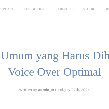
ETPLACE
CATEGORIES
ABOUT US
STUDIOS
B
SH
LANGUAGE
C
CHARACTER
TINO
ESS CORPORATE
 Umum yang Harus Dihi
LI
GER
Voice Over Optimal
LIAN
ER
RIA
L
Written by
admin_artikel,
July 27th, 2024
AN
CTER
ARK
ENTARIES