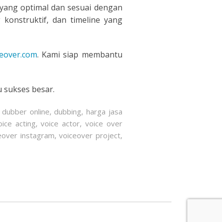
 yang optimal dan sesuai dengan
 konstruktif, dan timeline yang
eover.com
. Kami siap membantu
 sukses besar.
,
dubber online
,
dubbing
,
harga jasa
oice acting
,
voice actor
,
voice over
eover instagram
,
voiceover project
,