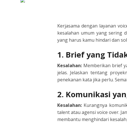
DUTCH
EDUCA
FILIPI
FORMA
Kerjasama dengan layanan voic
kesalahan umum yang sering di
FLEMI
IVR
yang harus kamu hindari dan sol
FRENC
KIDS
1. Brief yang Tidak
GERM
NARRA
Kesalahan:
Memberikan brief ya
jelas. Jelaskan tentang proye
HINDI
PODCA
penekanan kata jika perlu. Sema
2. Komunikasi ya
HUNGA
Kesalahan:
Kurangnya komunika
ICELA
talent atau agensi voice over. 
membantu menghindari kesalahp
INDON