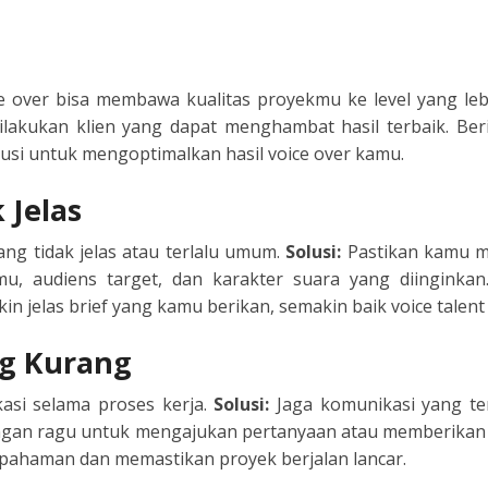
TIONAL
NO
L
e over bisa membawa kualitas proyekmu ke level yang leb
lakukan klien yang dapat menghambat hasil terbaik. Ber
SH
usi untuk mengoptimalkan hasil voice over kamu.
H
 Jelas
AN
TIVE
ng tidak jelas atau terlalu umum.
Solusi:
Pastikan kamu me
kmu, audiens target, dan karakter suara yang diinginkan
ST
kin jelas brief yang kamu berikan, semakin baik voice tale
ng Kurang
RIAN
si selama proses kerja.
Solusi:
Jaga komunikasi yang te
ND
Jangan ragu untuk mengajukan pertanyaan atau memberikan k
ahaman dan memastikan proyek berjalan lancar.
ESIA