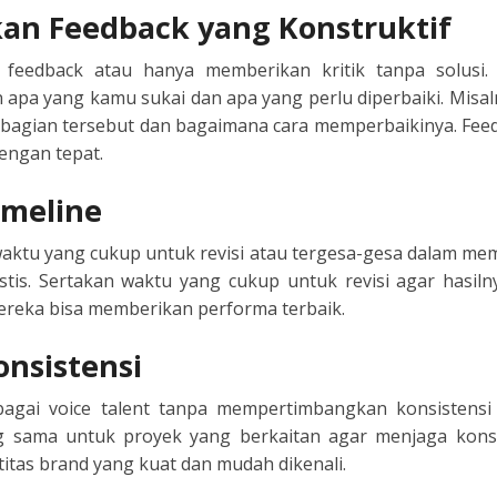
kan Feedback yang Konstruktif
N
feedback atau hanya memberikan kritik tanpa solusi
ESE
an apa yang kamu sukai dan apa yang perlu diperbaiki. Misa
ik bagian tersebut dan bagaimana cara memperbaikinya. Fee
ESE
engan tepat.
N
imeline
ANIA
ktu yang cukup untuk revisi atau tergesa-gesa dalam memi
stis. Sertakan waktu yang cukup untuk revisi agar hasi
Y
mereka bisa memberikan performa terbaik.
RIN
nsistensi
gai voice talent tanpa mempertimbangkan konsistensi
AN
 sama untuk proyek yang berkaitan agar menjaga konsis
tas brand yang kuat dan mudah dikenali.