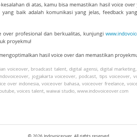
esalahan di atas, kamu bisa memastikan hasil voice over
GUESE
il yang baik adalah komunikasi yang jelas, feedback yang
IA
 over profesional dan berkualitas, kunjungi
www.indovoic
AN
tuk proyekmu!
H
mengoptimalkan hasil voice over dan memastikan proyekmu
LI
ian voiceover
,
broadcast talent
,
digital agensi
,
digital marketing
indovoiceover
,
jogjakarta voiceover
,
podcast
,
tips voiceover
,
v
OG
ice over indonesia
,
voiceover bahasa
,
voiceover freelance
,
voic
youtube
,
voices talent
,
waiwai studio
,
www.indovoiceover.com
AND
AMESE
© 2026 Indovoiceover. All rights reserved