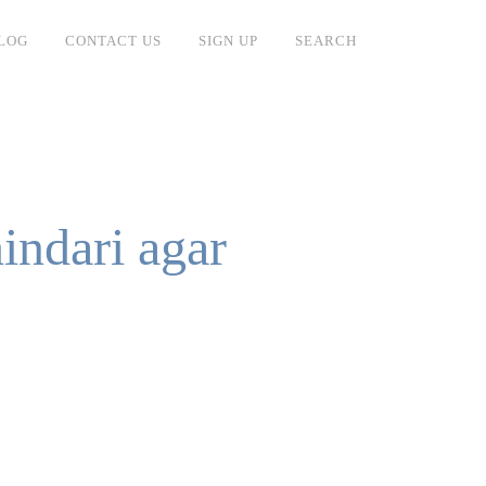
LOG
CONTACT US
SIGN UP
SEARCH
ndari agar