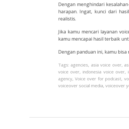
Dengan menghindari kesalahan-k
PORTU
harapan. Ingat, kunci dari has
realistis.
ROMAN
Jika kamu mencari layanan voice
RUSSI
kamu mencapai hasil terbaik un
SPANIS
Dengan panduan ini, kamu bisa 
SWAHI
Tags:
agencies
,
asia voice over
,
as
voice over
,
indonesia voice over
,
TAGAL
agency
,
Voice over for podcast
,
vo
voiceover social media
,
voiceover 
THAIL
VIETN