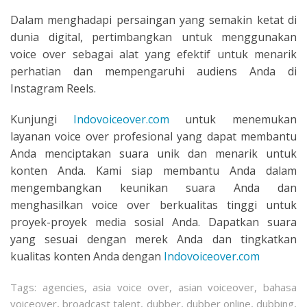
Dalam menghadapi persaingan yang semakin ketat di
dunia digital, pertimbangkan untuk menggunakan
voice over sebagai alat yang efektif untuk menarik
perhatian dan mempengaruhi audiens Anda di
Instagram Reels.
Kunjungi
Indovoiceover.com
untuk menemukan
layanan voice over profesional yang dapat membantu
Anda menciptakan suara unik dan menarik untuk
konten Anda. Kami siap membantu Anda dalam
mengembangkan keunikan suara Anda dan
menghasilkan voice over berkualitas tinggi untuk
proyek-proyek media sosial Anda. Dapatkan suara
yang sesuai dengan merek Anda dan tingkatkan
kualitas konten Anda dengan
Indovoiceover.com
Tags:
agencies
,
asia voice over
,
asian voiceover
,
bahasa
voiceover
,
broadcast talent
,
dubber
,
dubber online
,
dubbing
,